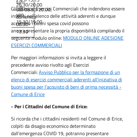
lun-
16.30/20.00
lun-
Gli ulteriori Esercizi Commerciali che indendono essere
sab 08.30/20.00;
ven
inseriti nell'elenco delle attività aderenti e dunque
domenica
15.30/19.00
accettare i buoni spesa covid possono
08.30-
ancora presentare la propria disponibilità compilando il
13.30
seguente modulo online:
MODULO ONLINE ADESIONE
ESERCIZI COMMERCIALI
Per maggiori informazioni si invita a leggere il
precedente avviso rivolto agli Esercizi
Commerciali:
Avviso Pubblico per la formazione di un
elenco di esercizi commerciali aderenti all'iniziativa di
buoni spesa per l'acquisto di beni di prima necessità -
Comune di Erice
- Per i Cittadini del Comune di Erice:
Si ricorda che i cittadini residenti nel Comune di Erice,
colpiti da disagio economico determinato
dall’emergenza COVID 19, potranno presentare