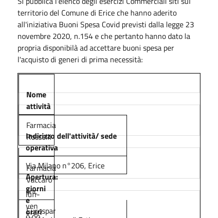
Si pubblica l'elenco degli esercizi Commerciali siti sul
territorio del Comune di Erice che hanno aderito
all'iniziativa Buoni Spesa Covid previsti dalla legge 23
novembre 2020, n.154 e che pertanto hanno dato la
propria disponibilà ad accettare buoni spesa per
l'acquisto di generi di prima necessità:
Nome
attività
Farmacia
Indirizzo dell'attività/ sede
Rosselli
operativa
Via Milano n°206, Erice
Farmacia
Apertura:
Vaccaro
giorni
snc
lun-
e
ven
Eurospar
orari
9.00-