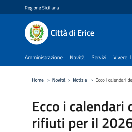
Salta al contenuto principale
Regione Siciliana
Città di Erice
Amministrazione
Novità
Servizi
Vivere 
Home
>
Novità
>
Notizie
>
Ecco i calendari de
Ecco i calendari 
rifiuti per il 202