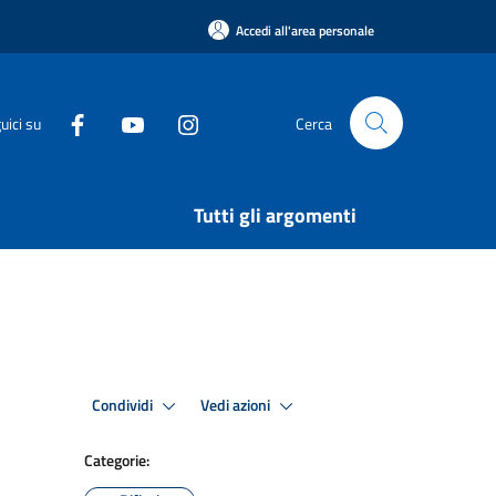
Accedi all'area personale
uici su
Cerca
Tutti gli argomenti
Condividi
Vedi azioni
Categorie: