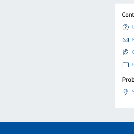
Cont
Prob