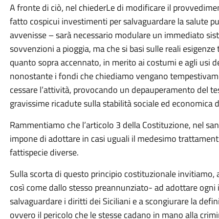
A fronte di ciò, nel chiederLe di modificare il provvedime
fatto cospicui investimenti per salvaguardare la salute p
avvenisse – sarà necessario modulare un immediato sist
sovvenzioni a pioggia, ma che si basi sulle reali esigenze 
quanto sopra accennato, in merito ai costumi e agli usi de
nonostante i fondi che chiediamo vengano tempestivament
cessare l’attività, provocando un depauperamento del tes
gravissime ricadute sulla stabilità sociale ed economica d
Rammentiamo che l’articolo 3 della Costituzione, nel sanci
impone di adottare in casi uguali il medesimo trattamento
fattispecie diverse.
Sulla scorta di questo principio costituzionale invitiamo, a
così come dallo stesso preannunziato- ad adottare ogni in
salvaguardare i diritti dei Siciliani e a scongiurare la def
ovvero il pericolo che le stesse cadano in mano alla crimi