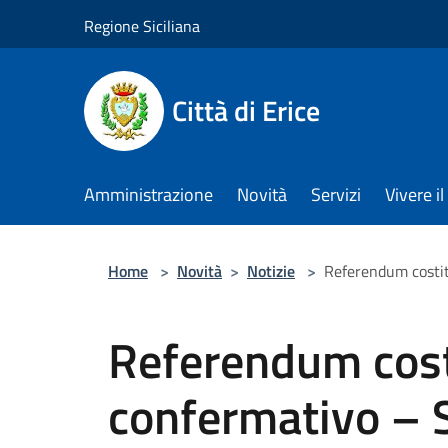
Salta al contenuto principale
Regione Siciliana
Città di Erice
Amministrazione
Novità
Servizi
Vivere 
Home
>
Novità
>
Notizie
>
Referendum costit
Referendum cost
confermativo – Sc