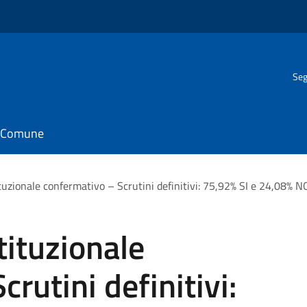
Seg
il Comune
uzionale confermativo – Scrutini definitivi: 75,92% SI e 24,08% N
ituzionale
rutini definitivi: