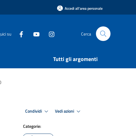
Accedi all'area personale
uici su
Cerca
Tutti gli argomenti
O
Condividi
Vedi azioni
Categorie: