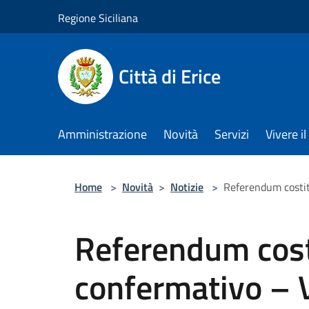
Salta al contenuto principale
Regione Siciliana
Città di Erice
Amministrazione
Novità
Servizi
Vivere 
Home
>
Novità
>
Notizie
>
Referendum costitu
Referendum cost
confermativo – V