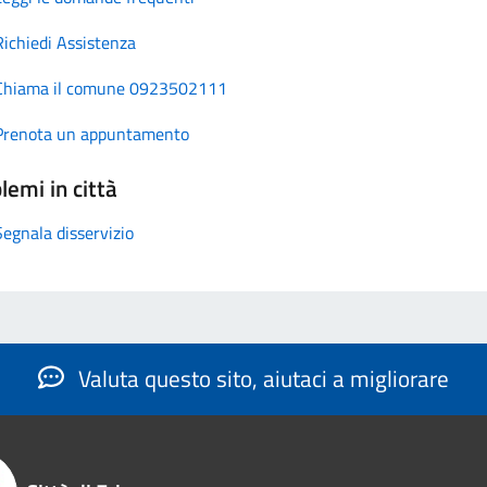
Richiedi Assistenza
Chiama il comune 0923502111
Prenota un appuntamento
lemi in città
Segnala disservizio
Valuta questo sito, aiutaci a migliorare