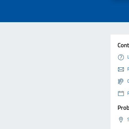
Cont
Prob