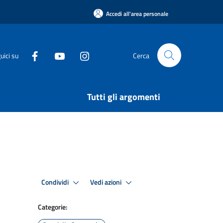
Accedi all'area personale
uici su
Cerca
Tutti gli argomenti
Condividi
Vedi azioni
Categorie: