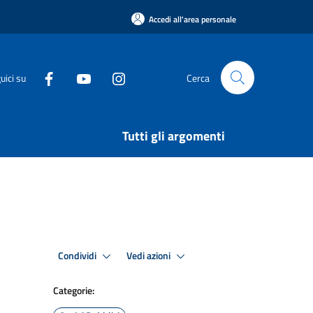
Accedi all'area personale
uici su
Cerca
Tutti gli argomenti
Condividi
Vedi azioni
Categorie: