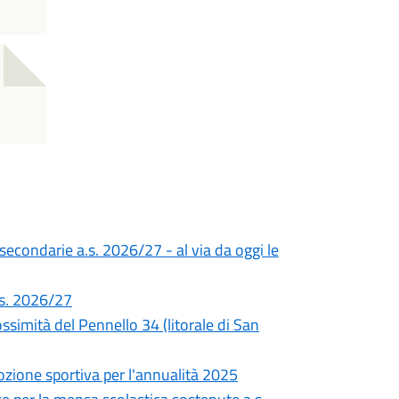
 secondarie a.s. 2026/27 - al via da oggi le
a.s. 2026/27
simità del Pennello 34 (litorale di San
ozione sportiva per l'annualità 2025