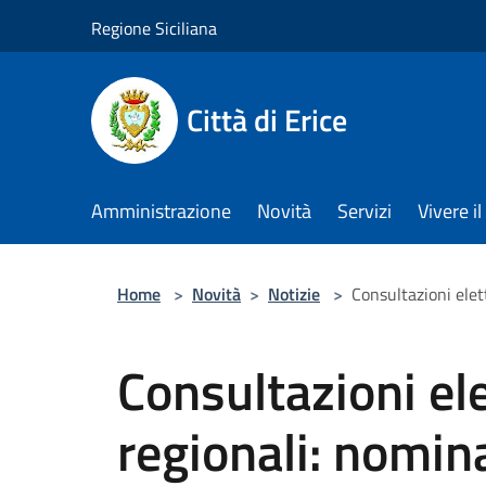
Salta al contenuto principale
Regione Siciliana
Città di Erice
Amministrazione
Novità
Servizi
Vivere 
Home
>
Novità
>
Notizie
>
Consultazioni elett
Consultazioni ele
regionali: nomina