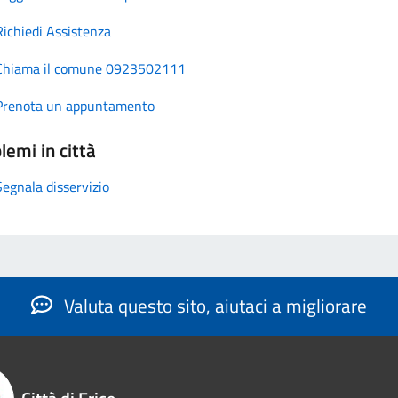
Richiedi Assistenza
Chiama il comune 0923502111
Prenota un appuntamento
lemi in città
Segnala disservizio
Valuta questo sito, aiutaci a migliorare