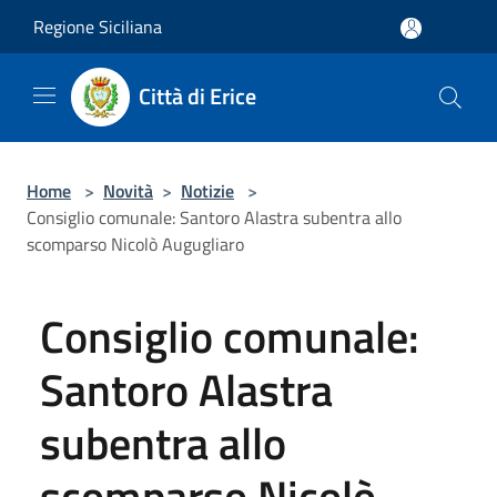
Salta al contenuto principale
Regione Siciliana
Città di Erice
Home
>
Novità
>
Notizie
>
Consiglio comunale: Santoro Alastra subentra allo
scomparso Nicolò Augugliaro
Consiglio comunale:
Santoro Alastra
subentra allo
scomparso Nicolò