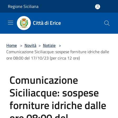
Salta al contenuto principale
Regione Siciliana
Città di Erice
Home
>
Novità
>
Notizie
>
Comunicazione Siciliacque: sospese forniture idriche dalle
ore 08:00 del 17/10/23 (per circa 12 ore)
Comunicazione
Siciliacque: sospese
forniture idriche dalle
ore 08:00 del