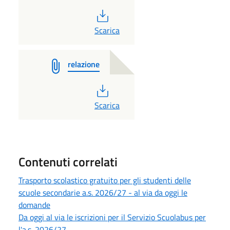
PDF
Scarica
relazione
PDF
Scarica
Contenuti correlati
Trasporto scolastico gratuito per gli studenti delle
scuole secondarie a.s. 2026/27 - al via da oggi le
domande
Da oggi al via le iscrizioni per il Servizio Scuolabus per
l'a.s. 2026/27