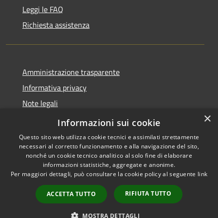
Leggi le FAQ
Richiesta assistenza
Amministrazione trasparente
Informativa privacy
Note legali
×
Dichiarazione di accessibilità
Informazioni sui cookie
Questo sito web utilizza cookie tecnici e assimilati strettamente
necessari al corretto funzionamento e alla navigazione del sito,
nonché un cookie tecnico analitico al solo fine di elaborare
informazioni statistiche, aggregate e anonime.
RSS
Copyright © 2026 • Città di
Per maggiori dettagli, può consultare la cookie policy al seguente
link
Accessibilità
Erice • Powered by
Privacy
Municipium
Accesso
•
RIFIUTA TUTTO
ACCETTA TUTTO
Cookie
redazione
Mappa del sito
MOSTRA DETTAGLI