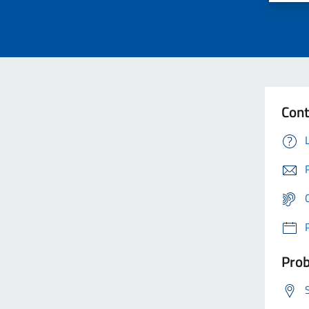
Cont
Prob