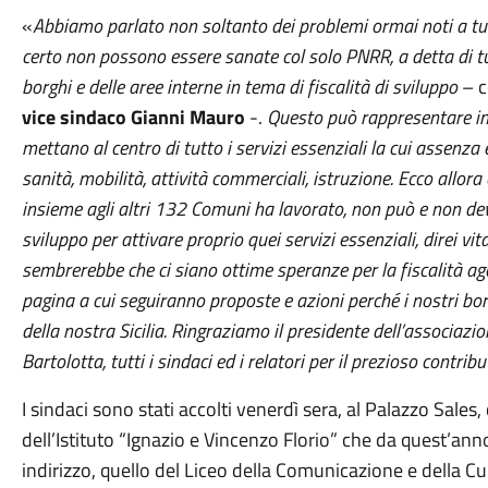
«
Abbiamo parlato non soltanto dei problemi ormai noti a tutt
certo non possono essere sanate col solo PNRR, a detta di t
borghi e delle aree interne in tema di fiscalità di sviluppo
– 
vice sindaco Gianni Mauro
-.
Questo può rappresentare inf
mettano al centro di tutto i servizi essenziali la cui assenza 
sanità, mobilità, attività commerciali, istruzione. Ecco allor
insieme agli altri 132 Comuni ha lavorato, non può e non d
sviluppo per attivare proprio quei servizi essenziali, direi vi
sembrerebbe che ci siano ottime speranze per la fiscalità agev
pagina a cui seguiranno proposte e azioni perché i nostri bor
della nostra Sicilia. Ringraziamo il presidente dell’associazion
Bartolotta, tutti i sindaci ed i relatori per il prezioso contri
I sindaci sono stati accolti venerdì sera, al Palazzo Sales
dell’Istituto “Ignazio e Vincenzo Florio” che da quest’an
indirizzo, quello del Liceo della Comunicazione e della C