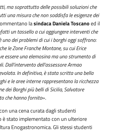
i, ma soprattutto delle possibili soluzioni che
utti una misura che non soddisfa le esigenze dei
commentano la
sindaca Daniela Toscano
ed il
atti un tassello a cui aggiungere interventi che
è uno dei problemi di cui i borghi oggi soffrono:
a che le Zone Franche Montane, su cui Erice
eve essere una elemosina ma uno strumento di
tali. Dall’intervento dell’assessore Armao
olata. In definitiva, è stata scritta una bella
ghi e le aree interne rappresentano la ricchezza
e dei Borghi più belli di Sicilia, Salvatore
buto che hanno fornito
».
, con una cena curata dagli studenti
no è stato implementato con un ulteriore
ultura Enogastronomica. Gli stessi studenti