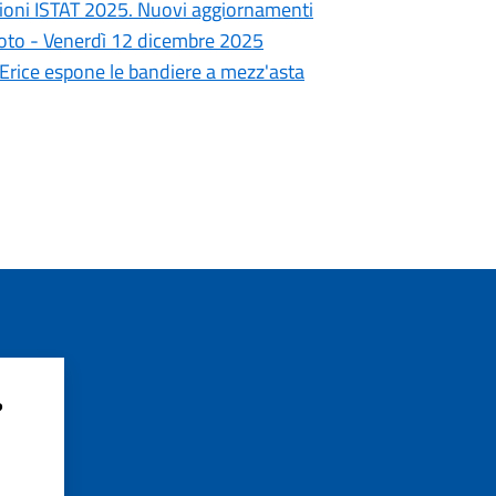
ioni ISTAT 2025. Nuovi aggiornamenti
goto - Venerdì 12 dicembre 2025
i Erice espone le bandiere a mezz'asta
?