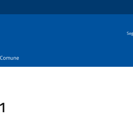
Seg
il Comune
21