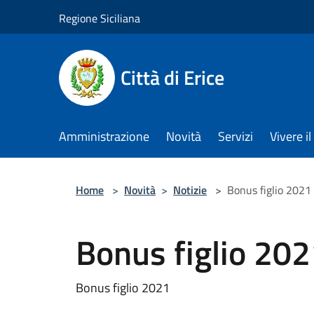
Salta al contenuto principale
Regione Siciliana
Città di Erice
Amministrazione
Novità
Servizi
Vivere 
Home
>
Novità
>
Notizie
>
Bonus figlio 2021
Bonus figlio 20
Bonus figlio 2021