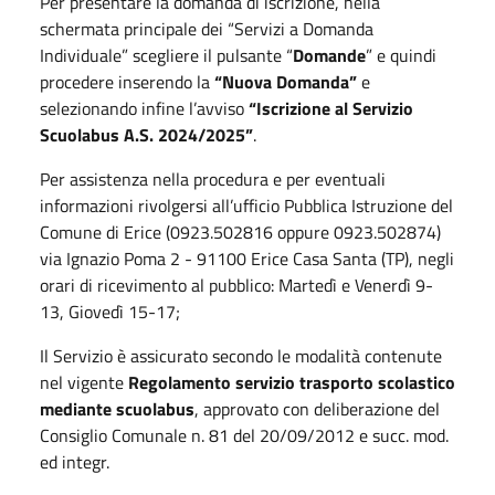
Per presentare la domanda di iscrizione, nella
schermata principale dei “Servizi a Domanda
Individuale” scegliere il pulsante “
Domande
” e quindi
procedere inserendo la
“Nuova Domanda”
e
selezionando infine l’avviso
“Iscrizione al Servizio
Scuolabus A.S. 2024/2025”
.
Per assistenza nella procedura e per eventuali
informazioni rivolgersi all’ufficio Pubblica Istruzione del
Comune di Erice (0923.502816 oppure 0923.502874)
via Ignazio Poma 2 - 91100 Erice Casa Santa (TP), negli
orari di ricevimento al pubblico: Martedì e Venerdì 9-
13, Giovedì 15-17;
Il Servizio è assicurato secondo le modalità contenute
nel vigente
Regolamento servizio trasporto scolastico
mediante scuolabus
, approvato con deliberazione del
Consiglio Comunale n. 81 del 20/09/2012 e succ. mod.
ed integr.