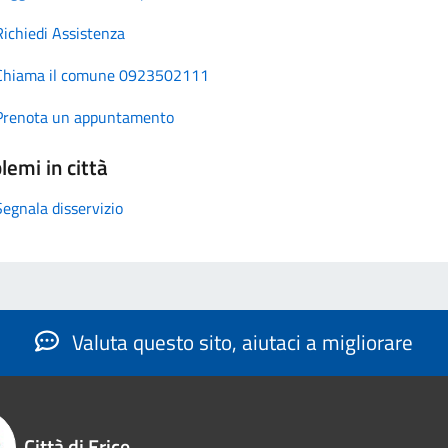
Richiedi Assistenza
Chiama il comune 0923502111
Prenota un appuntamento
lemi in città
Segnala disservizio
Valuta questo sito, aiutaci a migliorare
Città di Erice