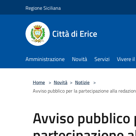
Salta al contenuto principale
Regione Siciliana
Città di Erice
Amministrazione
Novità
Servizi
Vivere 
Home
>
Novità
>
Notizie
>
Avviso pubblico per la partecipazione alla redazio
Avviso pubblico 
partecipazione a