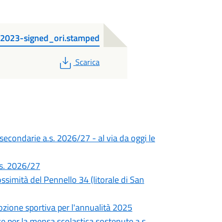
2023-signed_ori.stamped
PDF
Scarica
 secondarie a.s. 2026/27 - al via da oggi le
a.s. 2026/27
simità del Pennello 34 (litorale di San
ozione sportiva per l'annualità 2025
e per la mensa scolastica sostenute a.s.