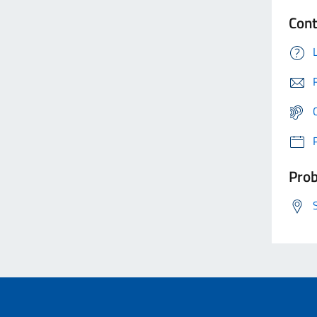
Cont
Prob