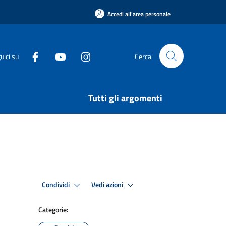
Accedi all'area personale
uici su
Cerca
Tutti gli argomenti
Condividi
Vedi azioni
Categorie: