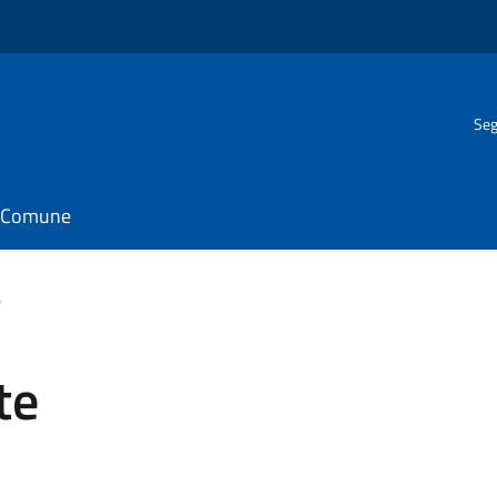
Seg
il Comune
e
te