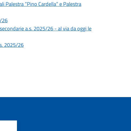
li Palestra “Pino Cardella” e Palestra
5/26
 secondarie a.s. 2025/26 - al via da oggi le
a.s. 2025/26