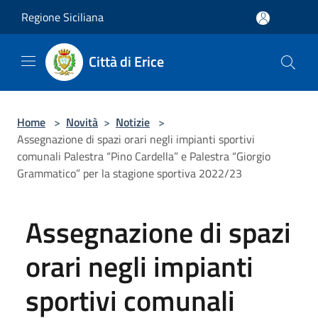
Salta al contenuto principale
Regione Siciliana
Città di Erice
Home
>
Novità
>
Notizie
>
Assegnazione di spazi orari negli impianti sportivi
comunali Palestra “Pino Cardella” e Palestra “Giorgio
Grammatico” per la stagione sportiva 2022/23
Assegnazione di spazi
orari negli impianti
sportivi comunali