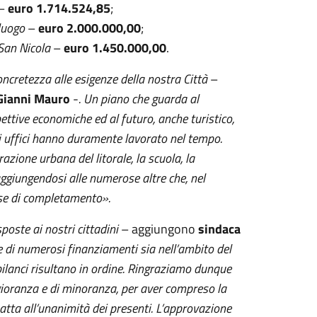
–
euro 1.714.524,85
;
luogo
–
euro 2.000.000,00
;
San Nicola
–
euro 1.450.000,00
.
oncretezza alle esigenze della nostra Città
–
Gianni Mauro
-
. Un piano che guarda al
pettive economiche ed al futuro, anche turistico,
li uffici hanno duramente lavorato nel tempo.
razione urbana del litorale, la scuola, la
o, aggiungendosi alle numerose altre che, nel
ase di completamento».
sposte ai nostri cittadini
– aggiungono
sindaca
ne di numerosi finanziamenti sia nell’ambito del
 bilanci risultano in ordine. Ringraziamo dunque
maggioranza e di minoranza, per aver compreso la
tta all’unanimità dei presenti. L’approvazione