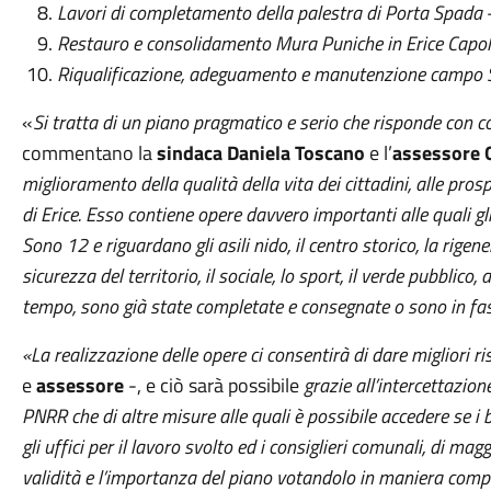
Lavori di completamento della palestra di Porta Spada
Restauro e consolidamento Mura Puniche in Erice Capo
Riqualificazione, adeguamento e manutenzione campo 
«
Si tratta di un piano pragmatico e serio che risponde con c
commentano la
sindaca Daniela Toscano
e l’
assessore 
miglioramento della qualità della vita dei cittadini, alle pros
di Erice. Esso contiene opere davvero importanti alle quali g
Sono 12 e riguardano gli asili nido, il centro storico, la rigene
sicurezza del territorio, il sociale, lo sport, il verde pubblic
tempo, sono già state completate e consegnate o sono in f
«La realizzazione delle opere ci consentirà di dare migliori ri
e
assessore
-, e ciò sarà possibile
grazie all’intercettazio
PNRR che di altre misure alle quali è possibile accedere se i
gli uffici per il lavoro svolto ed i consiglieri comunali, di 
validità e l’importanza del piano votandolo in maniera compa