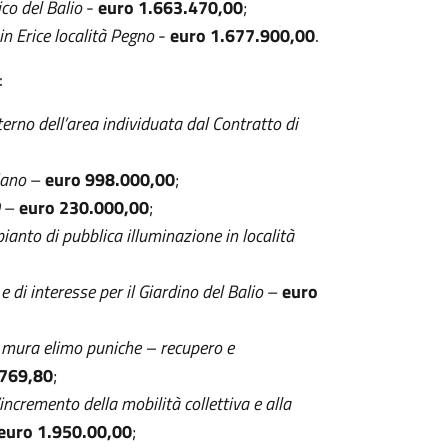
ico del Balio
-
euro 1.663.470,00
;
in Erice località Pegno
-
euro 1.677.900,00
.
:
nterno dell’area individuata dal Contratto di
iano
–
euro 998.000,00
;
–
euro 230.000,00
;
ianto di pubblica illuminazione in località
di interesse per il Giardino del Balio
–
euro
le mura elimo puniche – recupero e
.769,80
;
incremento della mobilità collettiva e alla
euro 1.950.00,00
;