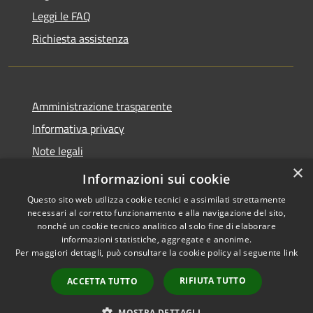
Leggi le FAQ
Richiesta assistenza
Amministrazione trasparente
Informativa privacy
Note legali
×
Dichiarazione di accessibilità
Informazioni sui cookie
Questo sito web utilizza cookie tecnici e assimilati strettamente
necessari al corretto funzionamento e alla navigazione del sito,
nonché un cookie tecnico analitico al solo fine di elaborare
informazioni statistiche, aggregate e anonime.
RSS
Copyright © 2026 • Città di
Per maggiori dettagli, può consultare la cookie policy al seguente
link
Accessibilità
Erice • Powered by
Privacy
Municipium
Accesso
•
RIFIUTA TUTTO
ACCETTA TUTTO
Cookie
redazione
Mappa del sito
MOSTRA DETTAGLI