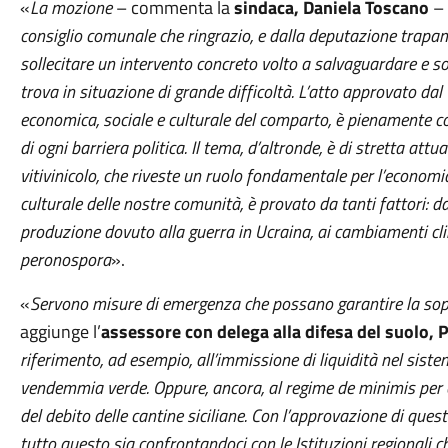
«
La mozione
– commenta la
sindaca, Daniela Toscano
–
consiglio comunale che ringrazio, e dalla deputazione trapan
sollecitare un intervento concreto volto a salvaguardare e sos
trova in situazione di grande difficoltà. L’atto approvato dal
economica, sociale e culturale del comparto, è pienamente co
di ogni barriera politica. Il tema, d’altronde, è di stretta attu
vitivinicolo, che riveste un ruolo fondamentale per l’economia 
culturale delle nostre comunità, è provato da tanti fattori: da
produzione dovuto alla guerra in Ucraina, ai cambiamenti cli
peronospora
».
«
Servono misure di emergenza che possano garantire la sopr
aggiunge l’
assessore con delega alla difesa del suolo, 
riferimento, ad esempio, all’immissione di liquidità nel sistem
vendemmia verde. Oppure, ancora, al regime de minimis per co
del debito delle cantine siciliane. Con l’approvazione di qu
tutto questo sia confrontandoci con le Istituzioni regionali 