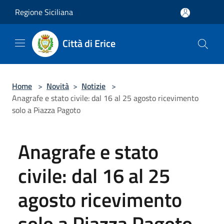
Salta al contenuto principale
Regione Siciliana
Città di Erice
Home
>
Novità
>
Notizie
>
Anagrafe e stato civile: dal 16 al 25 agosto ricevimento
solo a Piazza Pagoto
Anagrafe e stato
civile: dal 16 al 25
agosto ricevimento
solo a Piazza Pagoto