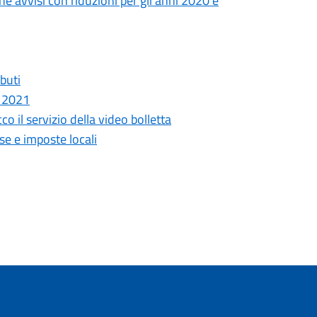
e avvisi con riduzioni per gli anni 2020 e
buti
i 2021
o il servizio della video bolletta
se e imposte locali