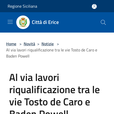
Salta al contenuto principale
Regione Siciliana
Città di Erice
Home
>
Novità
>
Notizie
>
Al via lavori riqualificazione tra le vie Tosto de Caro e
Baden Powell
Al via lavori
riqualificazione tra le
vie Tosto de Caro e
Baden Powell