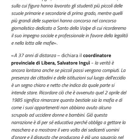
sulla cui figura hanno lavorato gli studenti più piccoli delle
scuole primarie e secondarie di primo grado, mentre quelli
più grandi delle superiori hanno concorso nel con
corso
giornalistico dedicato a Santo della Volpe
di cui
ricorderemo
il suo impegno sociale e professionale in favore della legalità
e nella lotta alle mafie
».
«
A 37 anni di distanza
– dichiara il
coordinatore
provinciale di Libera, Salvatore Inguì
-
la verità è
ancora lontana anche se piccoli passi vengono compiuti. La
presenza dei cittadini e delle istituzioni sul luogo dell'eccidio
è un segno chiaro e netto che indica da quale parte si
intende stare. Ricordare ciò che è avvenuto quel 2 aprile del
1985
significa
rimarcare quanto bestiale sia la mafia e di
come i suoi appartenenti non
abbiano avuto
alcuno
scrupol
o ad uccidere donne e bambini
. Già questa
narrazione è di per sé educativa perché obbliga a gettare la
maschera e a mostrare il vero volto dei sedicenti uomini
d'onore e il disgusto che producono è già uno squarcio nel