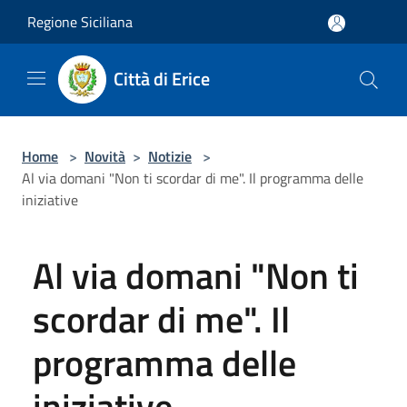
Salta al contenuto principale
Regione Siciliana
Città di Erice
Home
>
Novità
>
Notizie
>
Al via domani "Non ti scordar di me". Il programma delle
iniziative
Al via domani "Non ti
scordar di me". Il
programma delle
iniziative