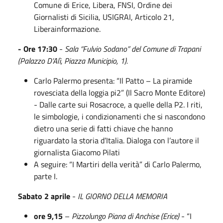
Comune di Erice, Libera, FNSI, Ordine dei
Giornalisti di Sicilia, USIGRAI, Articolo 21,
Liberainformazione.
- Ore 17:30
-
Sala “Fulvio Sodano” del Comune di Trapani
(Palazzo D’Alì, Piazza Municipio, 1).
Carlo Palermo presenta: “Il Patto – La piramide
rovesciata della loggia pi2” (Il Sacro Monte Editore)
- Dalle carte sui Rosacroce, a quelle della P2. I riti,
le simbologie, i condizionamenti che si nascondono
dietro una serie di fatti chiave che hanno
riguardato la storia d’Italia. Dialoga con l’autore il
giornalista Giacomo Pilati
A seguire: “I Martiri della verità” di Carlo Palermo,
parte I.
Sabato 2 aprile
-
IL GIORNO DELLA MEMORIA
ore 9,15
–
Pizzolungo Piana di Anchise (Erice)
- “I