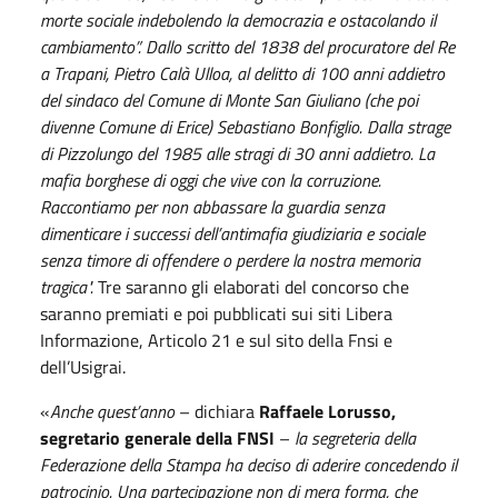
morte sociale indebolendo la democrazia e ostacolando il
cambiamento”. Dallo scritto del 1838 del procuratore del Re
a Trapani, Pietro Calà Ulloa, al delitto di 100 anni addietro
del sindaco del Comune di Monte San Giuliano (che poi
divenne Comune di Erice) Sebastiano Bonfiglio. Dalla strage
di Pizzolungo del 1985 alle
stragi di 30 anni addietro. La
mafia borghese di oggi che vive con la corruzione.
Raccontiamo per non abbassare la guardia senza
dimenticare i successi dell’antimafia giudiziaria e sociale
senza timore di offendere o perdere la nostra memoria
tragica".
Tre saranno gli elaborati del concorso che
saranno premiati e poi pubblicati sui siti Libera
Informazione, Articolo 21 e sul sito della Fnsi e
dell’Usigrai.
«
Anche quest’anno
– dichiara
Raffaele Lorusso,
segretario generale della FNSI
–
la segreteria della
Federazione della Stampa ha deciso di aderire concedendo il
patrocinio. Una partecipazione non di mera forma, che