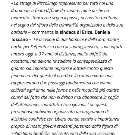
«
La strage di Pizzolungo rappresenta per tutti noi una
drammatica ferita difficile da sanare, ma è anche un
momento storico che segna il passo, nel nostro territorio,
nel segno del rifiuto della criminalità organizzata e della sua
barbarie
– commenta la
sindaca di Erice, Daniela
Toscano
-.
Le uccisioni di due bambini e della loro madre,
anche per l'efferatezza con cui sopraggiunsero, sono infatti
ancora oggi, a 37 anni di distanza, molto difficili da
accettare, ma devono rinsaldare la consapevolezza di
quanto sia importante opporsi e lottare contro questo
fenomeno. Per questo il ricordo e la commemorazione
rappresentano due passaggi fondamentali che vanno
coltivati ogni anno nelle forme e nelle modalità più adatte,
consci del fatto che non si debba mai abbassare la soglia
dell'attenzione, soprattutto tra i giovani. Con questi
presupposti abbiamo organizzato un programma di
iniziative condivise con Libera dando spazio e importanza
proprio ai nostri giovani studenti
partendo dalla figura di
Sebastiano Bonfiglio, nel centenario della sua uccisione,