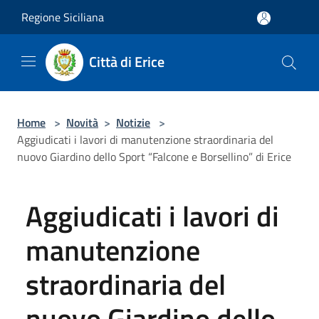
Salta al contenuto principale
Regione Siciliana
Città di Erice
Home
>
Novità
>
Notizie
>
Aggiudicati i lavori di manutenzione straordinaria del
nuovo Giardino dello Sport “Falcone e Borsellino” di Erice
Aggiudicati i lavori di
manutenzione
straordinaria del
nuovo Giardino dello