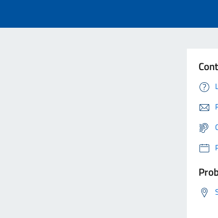
Cont
Prob