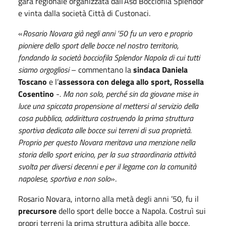
gara regionale organizzata dall’Asd Bocciofila Splendor
e vinta dalla società Città di Custonaci.
«
Rosario Novara già negli anni ’50 fu un vero e proprio
pioniere dello sport delle bocce nel nostro territorio,
fondando la società bocciofila Splendor Napola di cui tutti
siamo orgogliosi
– commentano la
sindaca Daniela
Toscano
e l’
assessora con delega allo sport, Rossella
Cosentino
-
. Ma non solo, perché sin da giovane mise in
luce una spiccata propensione al mettersi al servizio della
cosa pubblica, addirittura costruendo la prima struttura
sportiva dedicata alle bocce sui terreni di sua proprietà.
Proprio per questo Novara meritava una menzione nella
storia dello sport ericino, per la sua straordinaria attività
svolta per diversi decenni e per il legame con la comunità
napolese, sportiva e non solo
».
Rosario Novara, intorno alla metà degli anni ’50, fu il
precursore
dello sport delle bocce a Napola. Costruì sui
propri terreni la prima struttura adibita alle bocce,