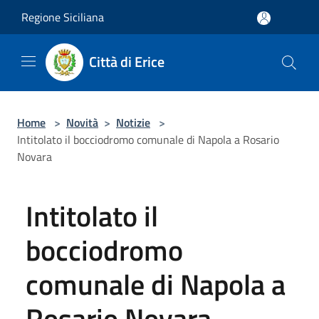
Salta al contenuto principale
Regione Siciliana
Città di Erice
Home
>
Novità
>
Notizie
>
Intitolato il bocciodromo comunale di Napola a Rosario
Novara
Intitolato il
bocciodromo
comunale di Napola a
Rosario Novara