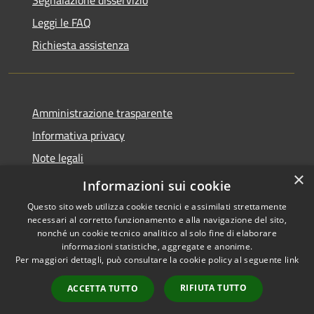
Leggi le FAQ
Richiesta assistenza
Amministrazione trasparente
Informativa privacy
Note legali
×
Dichiarazione di accessibilità
Informazioni sui cookie
Questo sito web utilizza cookie tecnici e assimilati strettamente
necessari al corretto funzionamento e alla navigazione del sito,
nonché un cookie tecnico analitico al solo fine di elaborare
informazioni statistiche, aggregate e anonime.
RSS
Copyright © 2026 • Città di
Per maggiori dettagli, può consultare la cookie policy al seguente
link
Accessibilità
Erice • Powered by
Privacy
Municipium
Accesso
•
RIFIUTA TUTTO
ACCETTA TUTTO
Cookie
redazione