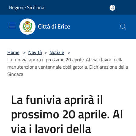
Salta al contenuto principale
Regione Siciliana
Città di Erice
Home
>
Novità
>
Notizie
>
La funivia aprirà il prossimo 20 aprile. Al via i lavori della
manutenzione ventennale obbligatoria. Dichiarazione della
Sindaca
La funivia aprirà il
prossimo 20 aprile. Al
via i lavori della