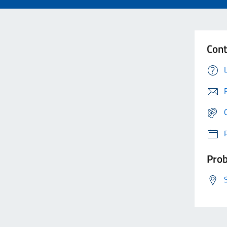
Cont
Prob