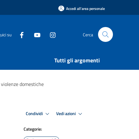
Accedi all'area personale
uici su
Cerca
Tutti gli argomenti
e violenze domestiche
Condividi
Vedi azioni
Categorie: