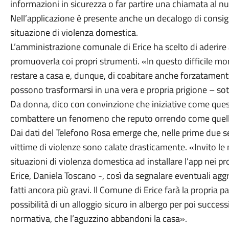
informazioni in sicurezza o far partire una chiamata al nu
Nell’applicazione è presente anche un decalogo di consig
situazione di violenza domestica.
L’amministrazione comunale di Erice ha scelto di aderire
promuoverla coi propri strumenti. «In questo difficile m
restare a casa e, dunque, di coabitare anche forzatamen
possono trasformarsi in una vera e propria prigione – sott
Da donna, dico con convinzione che iniziative come que
combattere un fenomeno che reputo orrendo come quello
Dai dati del Telefono Rosa emerge che, nelle prime due 
vittime di violenze sono calate drasticamente. «Invito le 
situazioni di violenza domestica ad installare l’app nei 
Erice, Daniela Toscano -, così da segnalare eventuali aggr
fatti ancora più gravi. Il Comune di Erice farà la propria pa
possibilità di un alloggio sicuro in albergo per poi succ
normativa, che l’aguzzino abbandoni la casa».