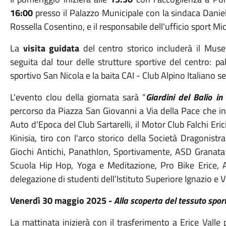
16:00
presso il Palazzo Municipale con la sindaca Daniela
Rossella Cosentino, e il responsabile dell'ufficio sport M
La
visita guidata
del centro storico includerà il Mus
seguita dal tour delle strutture sportive del centro: 
sportivo San Nicola e la baita CAI - Club Alpino Italiano s
L'evento clou della giornata sarà "
Giardini del Balio in
percorso da Piazza San Giovanni a Via della Pace che inc
Auto d'Epoca del Club Sartarelli, il Motor Club Falchi Eri
Kinisia, tiro con l'arco storico della Società Dragonist
Giochi Antichi, Panathlon, Sportivamente, ASD Granata 
Scuola Hip Hop, Yoga e Meditazione, Pro Bike Erice, 
delegazione di studenti dell’Istituto Superiore Ignazio e Vi
Venerdì 30 maggio 2025 -
Alla scoperta del tessuto sport
La mattinata inizierà con il trasferimento a Erice Valle p