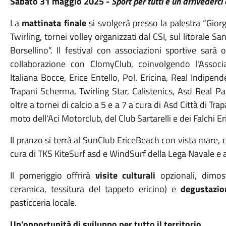
Sabato 31 maggio 2025 -
Sport per tutti e un arrivederci 
La
mattinata finale
si svolgerà presso la palestra “Gio
Twirling, tornei volley organizzati dal CSI, sul litorale S
Borsellino”. Il festival con associazioni sportive sar
collaborazione con ClomyClub, coinvolgendo l'Associ
Italiana Bocce, Erice Entello, Pol. Ericina, Real Indipen
Trapani Scherma, Twirling Star, Calistenics, Asd Real P
oltre a tornei di calcio a 5 e a 7 a cura di Asd Città di Tra
moto dell'Aci Motorclub, del Club Sartarelli e dei Falchi Eri
Il pranzo si terrà al SunClub EriceBeach con vista mare, 
cura di TKS KiteSurf asd e WindSurf della Lega Navale e a
Il pomeriggio offrirà
visite culturali
opzionali, dimos
ceramica, tessitura del tappeto ericino) e
degustazio
pasticceria locale.
Un'opportunità di sviluppo per tutto il territorio