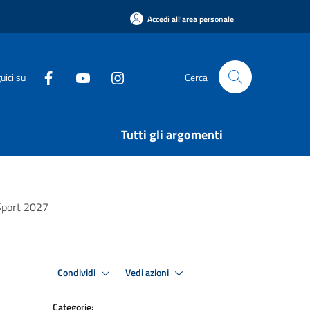
Accedi all'area personale
uici su
Cerca
Tutti gli argomenti
 Sport 2027
Condividi
Vedi azioni
Categorie: