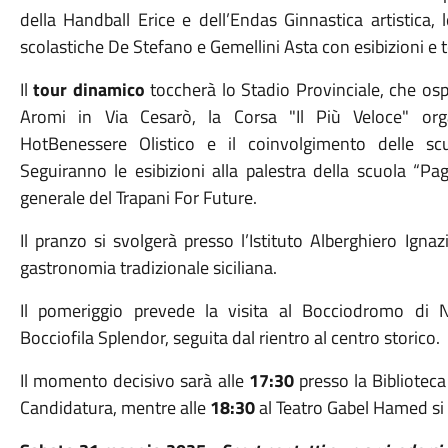
della Handball Erice e dell’Endas Ginnastica artistica, 
scolastiche De Stefano e Gemellini Asta con esibizioni e t
Il
tour dinamico
toccherà lo Stadio Provinciale, che ospit
Aromi in Via Cesarò, la Corsa "Il Più Veloce" org
HotBenessere Olistico e il coinvolgimento delle sc
Seguiranno le esibizioni alla palestra della scuola “Pa
generale del Trapani For Future.
Il pranzo si svolgerà presso l’Istituto Alberghiero Ign
gastronomia tradizionale siciliana.
Il pomeriggio prevede la visita al Bocciodromo di N
Bocciofila Splendor, seguita dal rientro al centro storico.
Il momento decisivo sarà alle
17:30
presso la Bibliotec
Candidatura, mentre alle
18:30
al Teatro Gabel Hamed si 