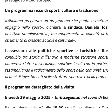
Un programma ricco di sport, cultura e tradizione
«
Abbiamo preparato un programma che punta a mettere in
impegno nello sport
», dichiara la
sindaca
,
Daniela Tos
obiettivo amministrativo, ma rappresenta la volontà di t
strumento di crescita sociale e culturale
».
L'
assessora alle politiche sportive e turistiche
,
Ros
connubio tra storia millenaria e moderne strutture sport
numerosi club e associazioni sportive locali con la partecip
testimoniando il radicamento dello sport nella comunità eri
di anni di investimenti nelle strutture sportive e nella promozi
Il programma dettagliato della visita
Giovedì 29 maggio 2025
-
Un'accoglienza nel cuore di Eri
Il pomeriggio inizierà alle
15:30
con l'accoglienza a Port