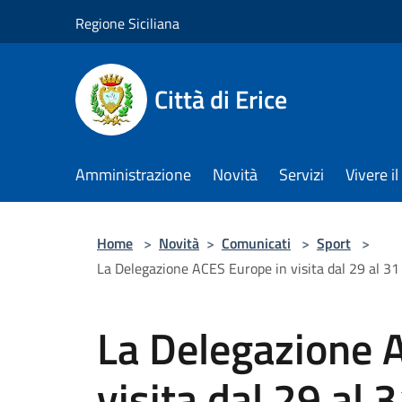
Salta al contenuto principale
Regione Siciliana
Città di Erice
Amministrazione
Novità
Servizi
Vivere 
Home
>
Novità
>
Comunicati
>
Sport
>
La Delegazione ACES Europe in visita dal 29 al 31
La Delegazione 
visita dal 29 al