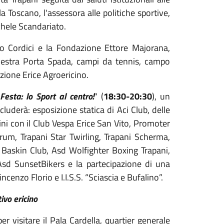
 Toscano, l'assessora alle politiche sportive,
ichele Scandariato.
eo Cordici e la Fondazione Ettore Majorana,
palestra Porta Spada, campi da tennis, campo
ezione Erice Agroericino.
 Festa: lo Sport al centro!
" (
18:30-20:30
), un
luderà: esposizione statica di Aci Club, delle
cini con il Club Vespa Erice San Vito, Promoter
rarum, Trapani Star Twirling, Trapani Scherma,
Baskin Club, Asd Wolfighter Boxing Trapani,
Asd SunsetBikers e la partecipazione di una
ncenzo Florio e I.I.S.S. “Sciascia e Bufalino”.
ivo ericino
er visitare il Pala Cardella, quartier generale