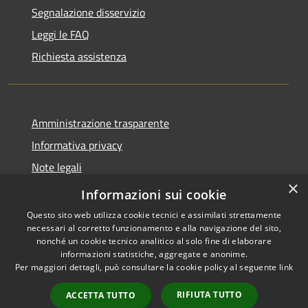
Segnalazione disservizio
Leggi le FAQ
Richiesta assistenza
Amministrazione trasparente
Informativa privacy
Note legali
×
Dichiarazione di accessibilità
Informazioni sui cookie
Questo sito web utilizza cookie tecnici e assimilati strettamente
necessari al corretto funzionamento e alla navigazione del sito,
nonché un cookie tecnico analitico al solo fine di elaborare
informazioni statistiche, aggregate e anonime.
RSS
Copyright © 2026 • Città di
Per maggiori dettagli, può consultare la cookie policy al seguente
link
Accessibilità
Erice • Powered by
Privacy
Municipium
Accesso
•
RIFIUTA TUTTO
ACCETTA TUTTO
Cookie