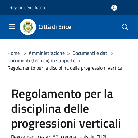
Salta al contenuto principale
Regione Siciliana
Città di Erice
Home
>
Amministrazione
>
Documenti e dati
>
Documenti (tecnico) di supporto
>
Regolamento per la disciplina delle progressioni verticali
Regolamento per la
disciplina delle
progressioni verticali
Regolamento ex art.52, comma 1-bis del TUPI